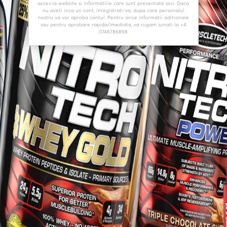
acces la website si informatiile care sunt prezentate aici. Daca
nu aveti inca un cont, inregistrati-va, dupa care personalul
nostru va vor aproba contul. Pentru orice informatii aditionale
sau pentru aprobare rapida/imediata, va rugam sunati la +4
0746786898