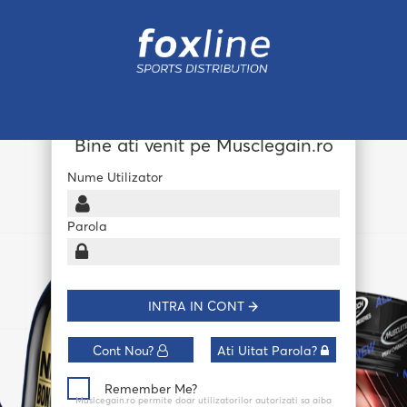
Bine ati venit pe Musclegain.ro
Nume Utilizator
Parola
INTRA IN CONT
Cont Nou?
Ati Uitat Parola?
Remember Me?
Muslcegain.ro permite doar utilizatorilor autorizati sa aiba