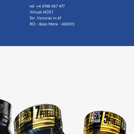
tel. +4 0748 067 477
Virtual HOST
Str. Victoriei nr.47
RO - Baia Mare - 430072