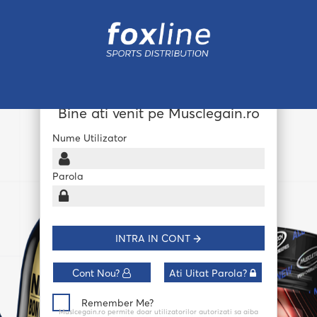
Bine ati venit pe Musclegain.ro
Nume Utilizator
Parola
INTRA IN CONT
Cont Nou?
Ati Uitat Parola?
Remember Me?
Muslcegain.ro permite doar utilizatorilor autorizati sa aiba