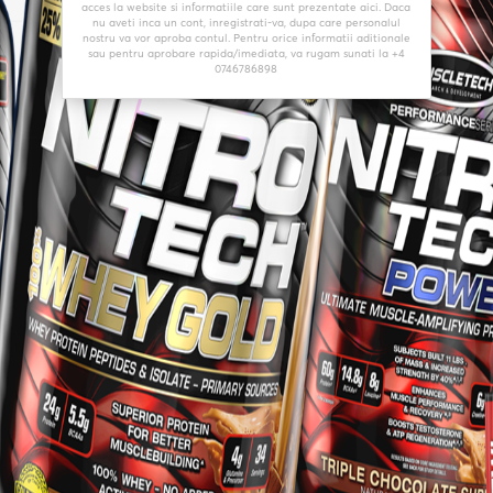
acces la website si informatiile care sunt prezentate aici. Daca
nu aveti inca un cont, inregistrati-va, dupa care personalul
nostru va vor aproba contul. Pentru orice informatii aditionale
sau pentru aprobare rapida/imediata, va rugam sunati la +4
0746786898