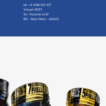
tel. +4 0748 067 477
Virtual HOST
Str. Victoriei nr.47
RO - Baia Mare - 430072